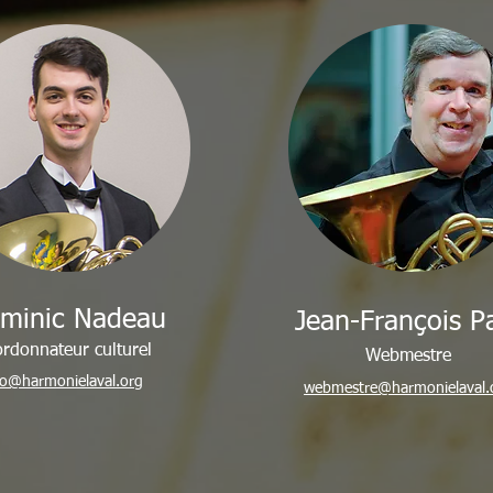
minic Nadeau
Jean-François P
rdonnateur culturel
Webmestre
fo@harmonielaval.org
webmestre@harmonielaval.