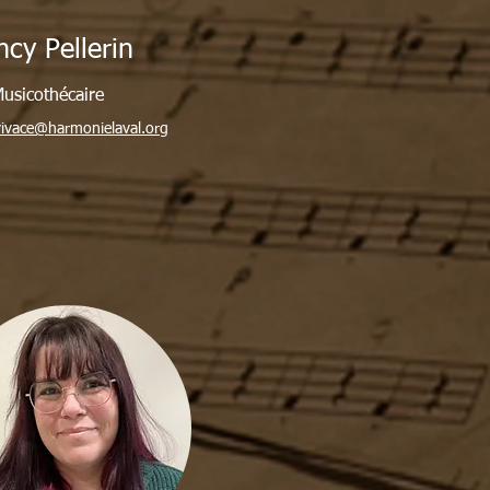
cy Pellerin
usicothécaire
.vivace@harmonielaval.org