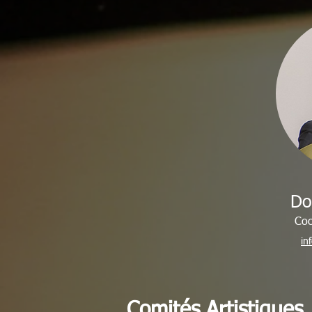
Do
Coo
in
Comités Artistiques