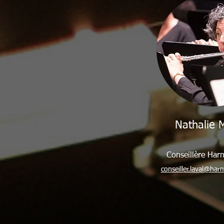
Nathalie 
Conseillère Har
conseiller.laval@har