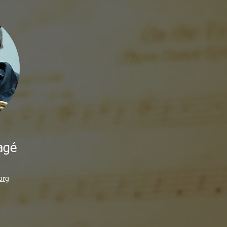
agé
org