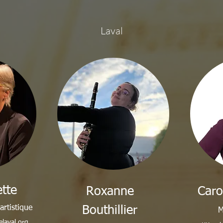
Laval
tte
Roxanne
Caro
artistique
Bouthillier
M
elaval.org