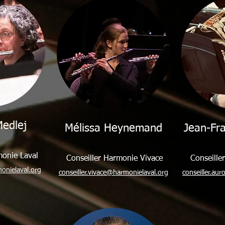
Medlej
Mélissa Heynemand
Jean-Fra
monie Laval
Conseiller Harmonie Vivace
Conseille
monielaval.org
conseiller.vivace@harmonielaval.org
conseiller.au