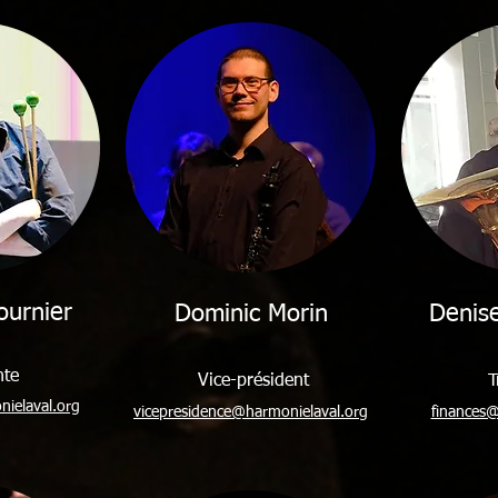
ournier
Dominic Morin
Denise
nte
Vice-président
T
ielaval.org
vicepresidence@harmonielaval.org
finances@